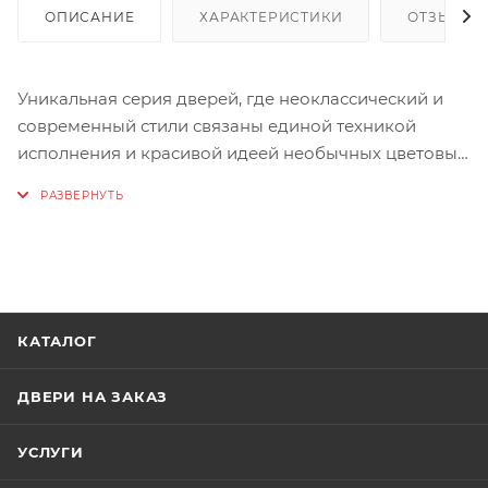
ОПИСАНИЕ
ХАРАКТЕРИСТИКИ
ОТЗЫВЫ
Уникальная серия дверей, где неоклассический и
современный стили связаны единой техникой
исполнения и красивой идеей необычных цветовых
решений.
Геометрический рисунок, полученный методом
глубокой фрезеровки на полотне, и гладкая эмаль
нежных оттенков дают возможность по-новому
взглянуть на традиционную классику, а
современные модели сделать максимально
КАТАЛОГ
трендовыми и актуальными.
Тема оригинального цвета продолжена и в линейке
остекленных моделей - к полотну любого тона
ДВЕРИ НА ЗАКАЗ
можно подобрать соответствующее стекло.
УСЛУГИ