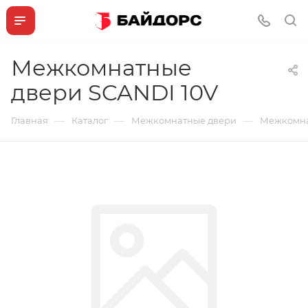
Межкомнатные
двери SCANDI 10V
—
—
—
Главная
Каталог
Межкомнатные двери
Межкомна