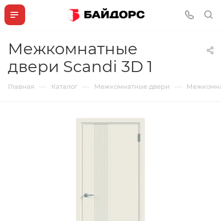
Межкомнатные
двери Scandi 3D 1
—
—
—
Главная
Каталог
Межкомнатные двери
Межкомнат