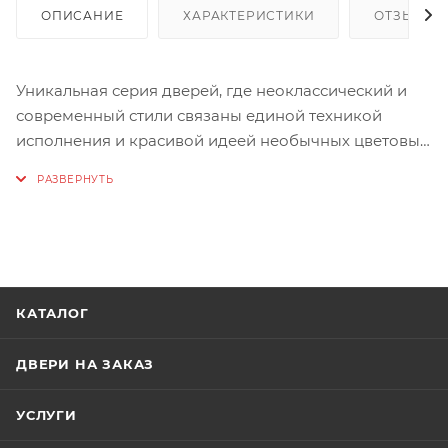
ОПИСАНИЕ
ХАРАКТЕРИСТИКИ
ОТЗЫВЫ
Уникальная серия дверей, где неоклассический и
современный стили связаны единой техникой
исполнения и красивой идеей необычных цветовых
решений. Геометрический рисунок, полученный
методом глубокой фрезеровки на полотне, и
гладкая эмаль нежных оттенков дают возможность
по-новому взглянуть на традиционную классику, а
современные модели сделать максимально
трендовыми и актуальными.
КАТАЛОГ
ДВЕРИ НА ЗАКАЗ
УСЛУГИ