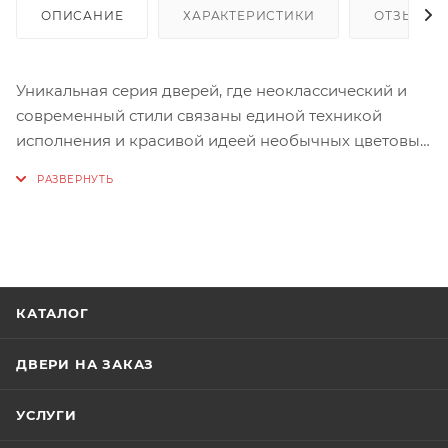
ОПИСАНИЕ
ХАРАКТЕРИСТИКИ
ОТЗЫВЫ
Уникальная серия дверей, где неоклассический и
современный стили связаны единой техникой
исполнения и красивой идеей необычных цветовых
решений.
Геометрический рисунок, полученный методом
глубокой фрезеровки на полотне, и гладкая эмаль
нежных оттенков дают возможность по-новому
взглянуть на традиционную классику, а
современные модели сделать максимально
КАТАЛОГ
трендовыми и актуальными.
Тема оригинального цвета продолжена и в линейке
остекленных моделей - к полотну любого тона
ДВЕРИ НА ЗАКАЗ
можно подобрать соответствующее стекло.
УСЛУГИ