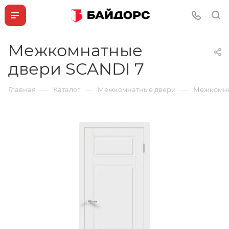
Межкомнатные
двери SCANDI 7
—
—
—
Главная
Каталог
Межкомнатные двери
Межкомна