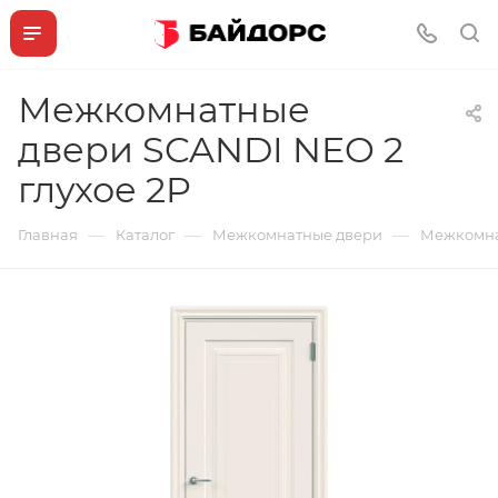
Межкомнатные
двери SCANDI NEO 2
глухое 2P
—
—
—
Главная
Каталог
Межкомнатные двери
Межкомнат