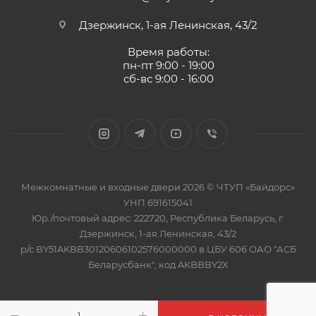
Дзержинск, 1-ая Ленинская, 43/2
Время работы:
пн-пт 9:00 - 19:00
сб-вс 9:00 - 16:00
Межкомнатные и входные двери 2026 © ЧТУП «Байдорс»
УНП 691615041
Юр./почтовый адрес: 222720, Республика Беларусь, г.
Дзержинск, 1-ая Ленинская, 43/2
р/с BY51AKBB30120606102576000000 в ЦБУ 606 ОАО "АСБ
Беларусбанк", код AKBBBY2X