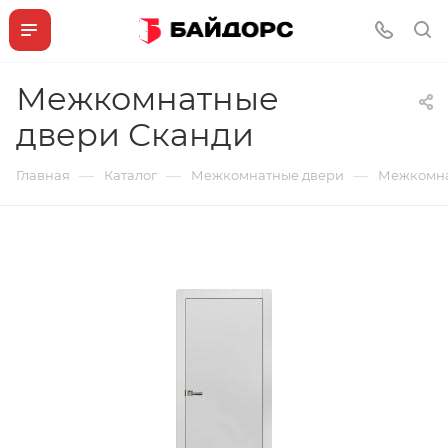
Межкомнатные
двери Сканди
—
—
—
Главная
Каталог
Межкомнатные двери
Межкомна