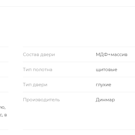
Состав двери
МДФ+массив
Тип полотна
щитовые
Тип двери
глухие
Производитель
Динмар
ую,
с, в