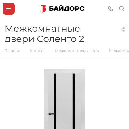
Межкомнатные
двери Соленто 2
—
—
—
Главная
Каталог
Межкомнатные двери
Межкомна