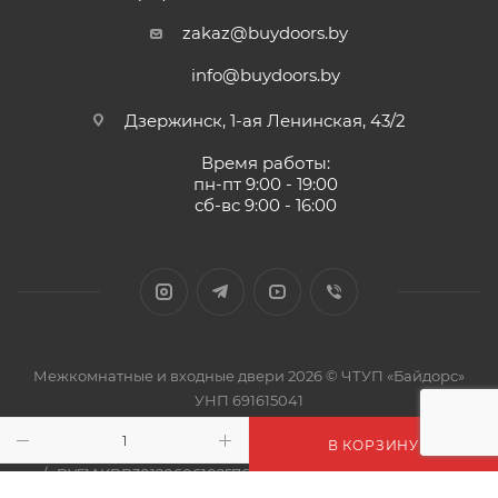
zakaz@buydoors.by
info@buydoors.by
Дзержинск, 1-ая Ленинская, 43/2
Время работы:
пн-пт 9:00 - 19:00
сб-вс 9:00 - 16:00
Межкомнатные и входные двери 2026 © ЧТУП «Байдорс»
УНП 691615041
Юр./почтовый адрес: 222720, Республика Беларусь, г.
В КОРЗИНУ
Дзержинск, 1-ая Ленинская, 43/2
р/с BY51AKBB30120606102576000000 в ЦБУ 606 ОАО "АСБ