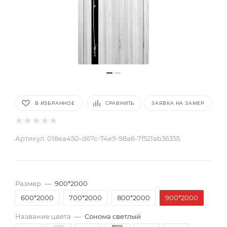
В ИЗБРАННОЕ
СРАВНИТЬ
ЗАЯВКА НА ЗАМЕР
Артикул:
018ea450-d67c-74e9-98a6-7f521ab36355
Размер
—
900*2000
600*2000
700*2000
800*2000
900*2000
Название цвета
—
Сонома светлый