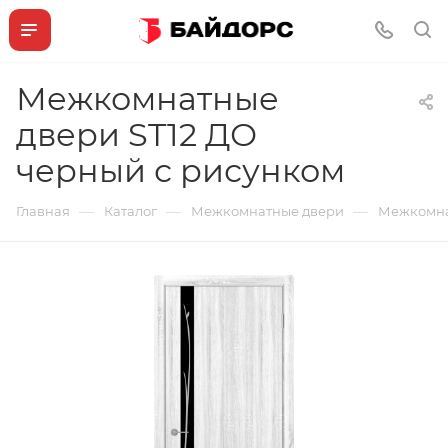
Межкомнатные
двери ST12 ДО
черный с рисунком
—
—
—
Главная
Каталог
Межкомнатные двери
Межкомна