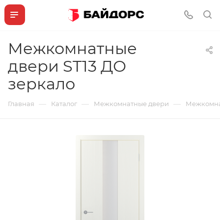
Межкомнатные
двери ST13 ДО
зеркало
—
—
—
Главная
Каталог
Межкомнатные двери
Межкомна