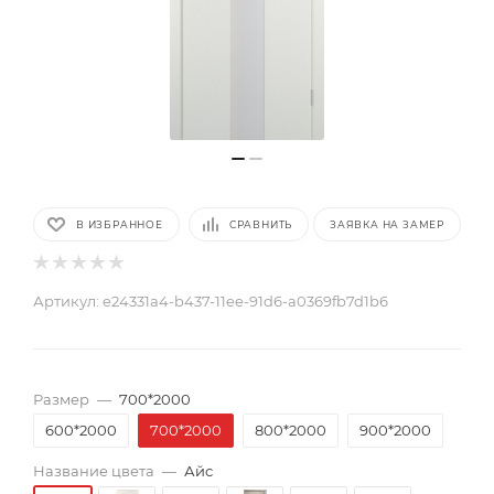
В ИЗБРАННОЕ
СРАВНИТЬ
ЗАЯВКА НА ЗАМЕР
Артикул:
e24331a4-b437-11ee-91d6-a0369fb7d1b6
Размер
—
700*2000
600*2000
700*2000
800*2000
900*2000
Название цвета
—
Айс