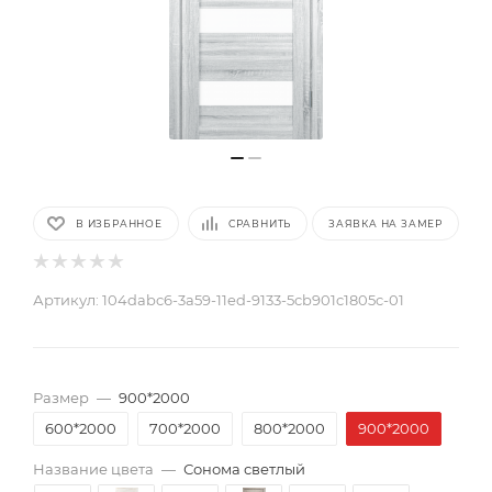
В ИЗБРАННОЕ
СРАВНИТЬ
ЗАЯВКА НА ЗАМЕР
Артикул:
104dabc6-3a59-11ed-9133-5cb901c1805c-01
Размер
—
900*2000
600*2000
700*2000
800*2000
900*2000
Название цвета
—
Сонома светлый