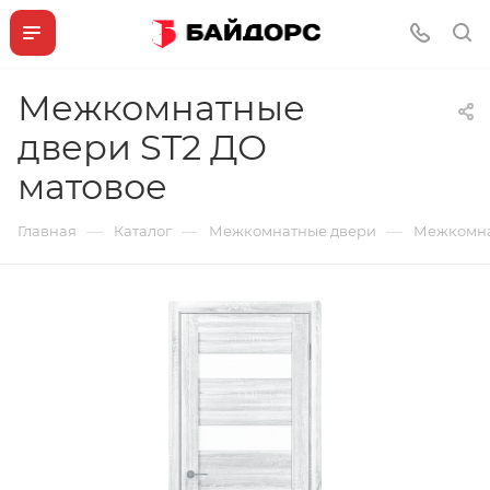
Межкомнатные
двери ST2 ДО
матовое
—
—
—
Главная
Каталог
Межкомнатные двери
Межкомна