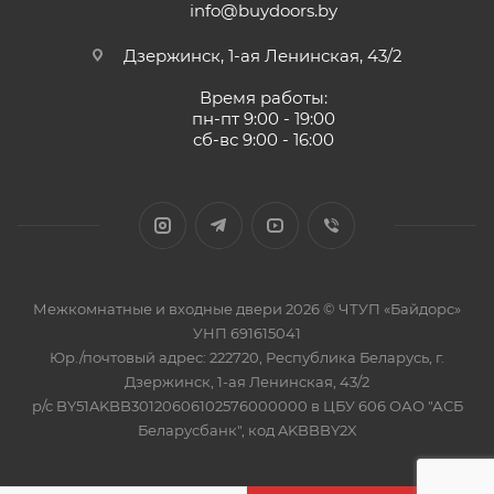
info@buydoors.by
Дзержинск, 1-ая Ленинская, 43/2
Время работы:
пн-пт 9:00 - 19:00
сб-вс 9:00 - 16:00
Межкомнатные и входные двери 2026 © ЧТУП «Байдорс»
УНП 691615041
Юр./почтовый адрес: 222720, Республика Беларусь, г.
Дзержинск, 1-ая Ленинская, 43/2
р/с BY51AKBB30120606102576000000 в ЦБУ 606 ОАО "АСБ
Беларусбанк", код AKBBBY2X