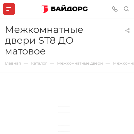
Межкомнатные
двери ST8 ДО
матовое
—
—
—
Главная
Каталог
Межкомнатные двери
Межкомна