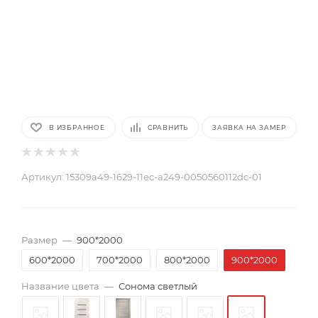
В ИЗБРАННОЕ
СРАВНИТЬ
ЗАЯВКА НА ЗАМЕР
Артикул:
15309a49-1629-11ec-a249-0050560112dc-01
Размер
—
900*2000
600*2000
700*2000
800*2000
900*2000
Название цвета
—
Сонома светлый