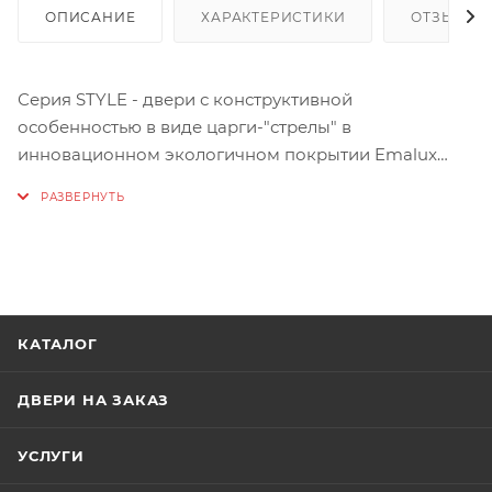
ОПИСАНИЕ
ХАРАКТЕРИСТИКИ
ОТЗЫВЫ
Серия STYLE - двери с конструктивной
особенностью в виде царги-"стрелы" в
инновационном экологичном покрытии Emalux
(полимер, крашенный в массе, с финишным
покрытием УФ-лаком).
Дверные блоки в данном покрытии обладают
матовой шелковистой поверхностью, имитирующей
эмаль, имеют высокую устойчивость к царапинам и
КАТАЛОГ
отпечаткам пальцев.
Emalux отличается высокой прочностью и надолго
ДВЕРИ НА ЗАКАЗ
сохраняет эстетичный вид, устойчив к воздействию
ультрафиолета и высокой влажности.
УСЛУГИ