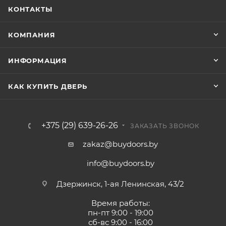
Модели серии STYLE в 6 трендовых однотонных
КОНТАКТЫ
декорах отлично впишутся в любые современные
интерьеры.
КОМПАНИЯ
ИНФОРМАЦИЯ
КАК КУПИТЬ ДВЕРЬ
+375 (29) 639-26-26
ЗАКАЗАТЬ ЗВОНОК
zakaz@buydoors.by
info@buydoors.by
Дзержинск, 1-ая Ленинская, 43/2
Время работы:
пн-пт 9:00 - 19:00
сб-вс 9:00 - 16:00