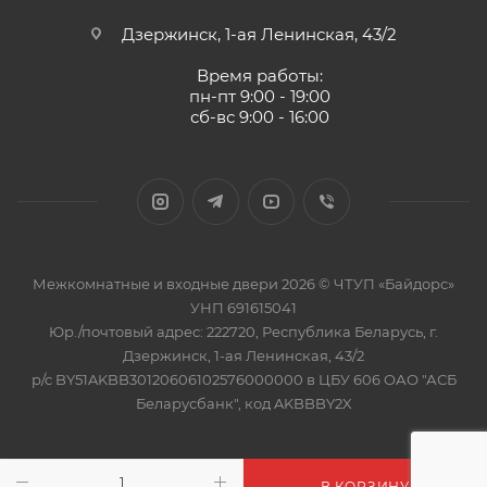
Дзержинск, 1-ая Ленинская, 43/2
Время работы:
пн-пт 9:00 - 19:00
сб-вс 9:00 - 16:00
Межкомнатные и входные двери 2026 © ЧТУП «Байдорс»
УНП 691615041
Юр./почтовый адрес: 222720, Республика Беларусь, г.
Дзержинск, 1-ая Ленинская, 43/2
р/с BY51AKBB30120606102576000000 в ЦБУ 606 ОАО "АСБ
Беларусбанк", код AKBBBY2X
В КОРЗИНУ