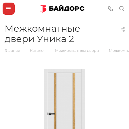
Межкомнатные
двери Уника 2
—
—
—
Главная
Каталог
Межкомнатные двери
Межкомна