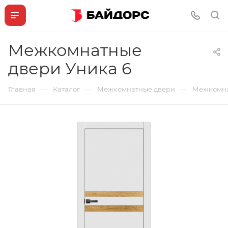
Межкомнатные
двери Уника 6
—
—
—
Главная
Каталог
Межкомнатные двери
Межкомна