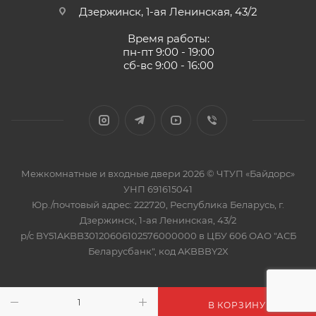
Дзержинск, 1-ая Ленинская, 43/2
Время работы:
пн-пт 9:00 - 19:00
сб-вс 9:00 - 16:00
Межкомнатные и входные двери 2026 © ЧТУП «Байдорс»
УНП 691615041
Юр./почтовый адрес: 222720, Республика Беларусь, г.
Дзержинск, 1-ая Ленинская, 43/2
р/с BY51AKBB30120606102576000000 в ЦБУ 606 ОАО "АСБ
Беларусбанк", код AKBBBY2X
В КОРЗИНУ