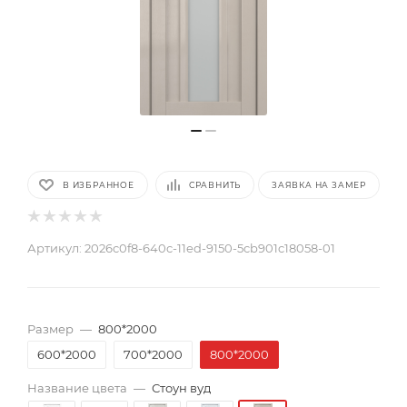
В ИЗБРАННОЕ
СРАВНИТЬ
ЗАЯВКА НА ЗАМЕР
Артикул:
2026c0f8-640c-11ed-9150-5cb901c18058-01
Размер
—
800*2000
600*2000
700*2000
800*2000
Название цвета
—
Стоун вуд