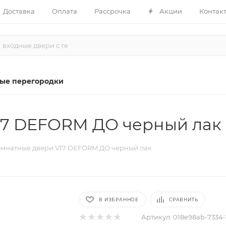
Доставка
Оплата
Рассрочка
Акции
Контак
ые перегородки
17 DEFORM ДО черный лак
мнатные двери V17 DEFORM ДО черный лак
В ИЗБРАННОЕ
СРАВНИТЬ
Артикул:
018e98ab-7334-