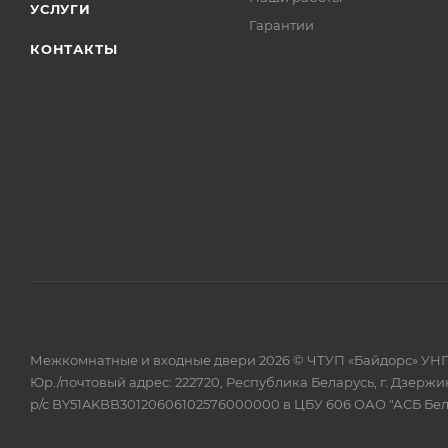
УСЛУГИ
Гарантии
КОНТАКТЫ
Межкомнатные и входные двери 2026 © ЧТУП «Байдорс» УНП
Юр./почтовый адрес: 222720, Республика Беларусь, г. Дзержин
р/с BY51AKBB30120606102576000000 в ЦБУ 606 ОАО "АСБ Бе