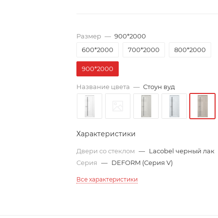
Размер
—
900*2000
600*2000
700*2000
800*2000
900*2000
Название цвета
—
Стоун вуд
Характеристики
Двери со стеклом
—
Lacobel черный лак
Серия
—
DEFORM (Серия V)
Все характеристики