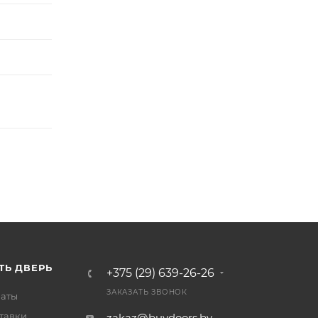
ТЬ ДВЕРЬ
+375 (29) 639-26-26
ЗАКАЗАТЬ ЗВОНОК
латы
тавки
zakaz@buydoors.by