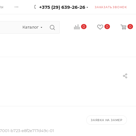
...
ты
+375 (29) 639-26-26
ЗАКАЗАТЬ ЗВОНОК
0
0
0
Каталог
ЗАЯВКА НА ЗАМЕР
7001-b723-e8f2e717d49c-01