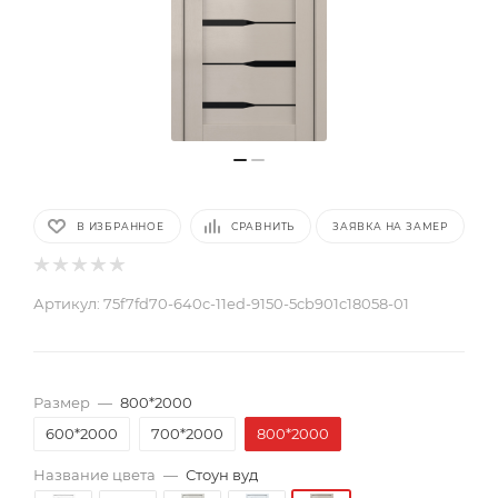
В ИЗБРАННОЕ
СРАВНИТЬ
ЗАЯВКА НА ЗАМЕР
Артикул:
75f7fd70-640c-11ed-9150-5cb901c18058-01
Размер
—
800*2000
600*2000
700*2000
800*2000
Название цвета
—
Стоун вуд