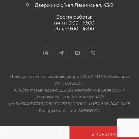
Дзержинск, 1-ая Ленинская, 43/2
Время работы:
пн-пт 9:00 - 19:00
сб-вс 9:00 - 16:00
Межкомнатные и входные двери 2026 © ЧТУП «Байдорс»
УНП 691615041
Юр./почтовый адрес: 222720, Республика Беларусь, г.
Дзержинск, 1-ая Ленинская, 43/2
р/с BY51AKBB30120606102576000000 в ЦБУ 606 ОАО "АСБ
Беларусбанк", код AKBBBY2X
В КОРЗИНУ