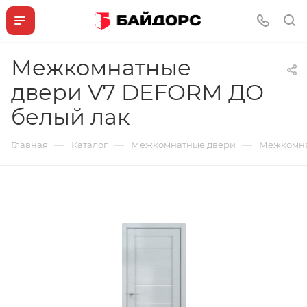
Межкомнатные
двери V7 DEFORM ДО
белый лак
—
—
—
Главная
Каталог
Межкомнатные двери
Межкомна