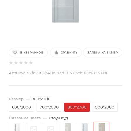
В ИЗБРАННОЕ
СРАВНИТЬ
ЗАЯВКА НА ЗАМЕР
Артикул:
97fd7381-640c-11ed-9150-5cb901c18058-01
Размер
—
800*2000
600*2000
700*2000
800*2000
900*2000
Название цвета
—
Стоун вуд