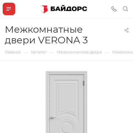
Межкомнатные
двери VERONA 3
—
—
—
Главная
Каталог
Межкомнатные двери
Межкомна