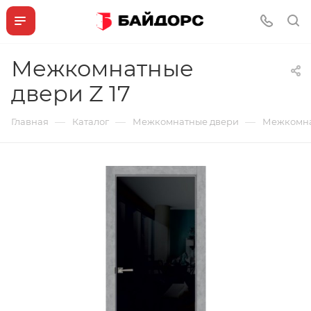
Межкомнатные
двери Z 17
—
—
—
Главная
Каталог
Межкомнатные двери
Межкомна