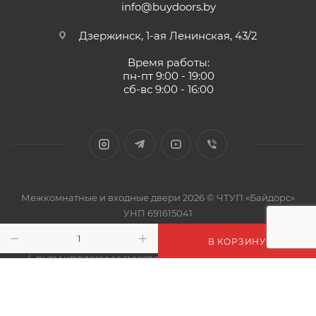
info@buydoors.by
Дзержинск, 1-ая Ленинская, 43/2
Время работы:
пн-пт 9:00 - 19:00
сб-вс 9:00 - 16:00
Межкомнатные и входные двери 2026 © ЧТУП «Байдорс»
УНП 691615041
Юр./почтовый адрес: 222720, Республика Беларусь, г.
В КОРЗИНУ
Дзержинск, 1-ая Ленинская, 43/2
р/с BY51AKBB30120606102576000000 в ЦБУ 606 ОАО "АСБ
Беларусбанк", код AKBBBY2X