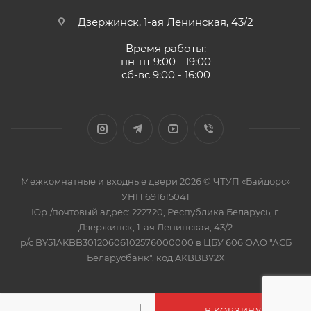
Дзержинск, 1-ая Ленинская, 43/2
Время работы:
пн-пт 9:00 - 19:00
сб-вс 9:00 - 16:00
Межкомнатные и входные двери 2026 © ЧТУП «Байдорс»
УНП 691615041
Юр./почтовый адрес: 222720, Республика Беларусь, г.
Дзержинск, 1-ая Ленинская, 43/2
р/с BY51AKBB30120606102576000000 в ЦБУ 606 ОАО "АСБ
Беларусбанк", код AKBBBY2X
В КОРЗИНУ