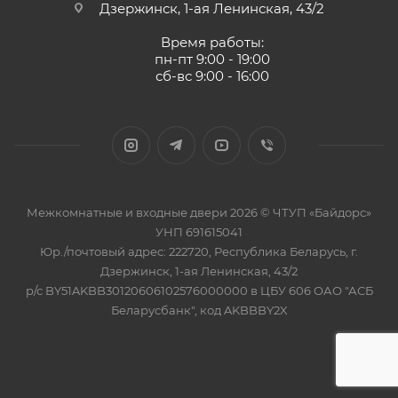
Дзержинск, 1-ая Ленинская, 43/2
Время работы:
пн-пт 9:00 - 19:00
сб-вс 9:00 - 16:00
Межкомнатные и входные двери 2026 © ЧТУП «Байдорс»
УНП 691615041
Юр./почтовый адрес: 222720, Республика Беларусь, г.
Дзержинск, 1-ая Ленинская, 43/2
р/с BY51AKBB30120606102576000000 в ЦБУ 606 ОАО "АСБ
Беларусбанк", код AKBBBY2X