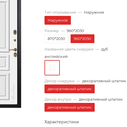
Тип открывания
—
Наружное
Наружное
Размер
—
960*2050
870*2050
960*2050
Название цвета снаружи
—
дуб
английский
Декор снаружи
—
декоративный штапик
декоративный штапик
Декор внутри
—
декоративный штапик
декоративный штапик
Характеристики