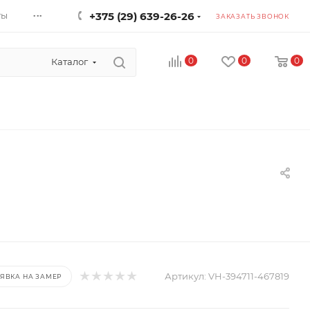
...
ты
+375 (29) 639-26-26
ЗАКАЗАТЬ ЗВОНОК
0
0
0
Каталог
Артикул:
VH-394711-467819
ЯВКА НА ЗАМЕР