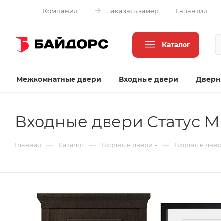
Компания
Заказать замер
Гарантия
Каталог
Межкомнатные двери
Входные двери
Дверн
Входные двери Статус M
—
—
—
Главная
Каталог
Входные двери
Входные двер