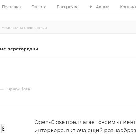
Доставка
Оплата
Рассрочка
Акции
Контак
ые перегородки
—
Open-Close
Open-Close предлагает своим клиен
интерьера, включающий разнообраз